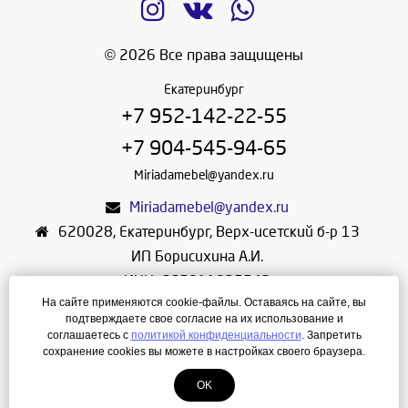
© 2026 Все права защищены
Екатеринбург
+7 952-142-22-55
+7 904-545-94-65
Miriadamebel@yandex.ru
Miriadamebel@yandex.ru
620028
,
Екатеринбург
,
Верх-исетский б-р 13
ИП Борисихина А.И.
ИНН: 665811825542
На сайте применяются cookie-файлы. Оставаясь на сайте, вы
ОГРНИП: 312665804600057
подтверждаете свое согласие на их использование и
Режим работы: Ежедневно с 10-30 до 19-30
соглашаетесь с
политикой конфиденциальности
. Запретить
сохранение cookies вы можете в настройках своего браузера.
Создание сайта
—
ЛегионА
OK