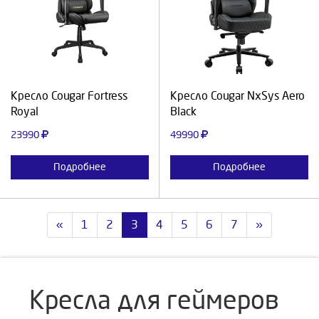
Выберите количество:
Выберите количество:
Продолжить
Отмена
Продолжить
Отмена
Кресло Cougar Fortress
Кресло Cougar NxSys Aero
Royal
Black
23990
49990
Подробнее
Подробнее
«
1
2
3
4
5
6
7
»
Кресла для геймеров